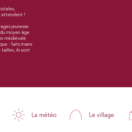
ostales,
s attendent !
rages jeunesse
e du moyen âge
ion médiévale
ue : faits mains
ailles, ils sont
La météo
Le village