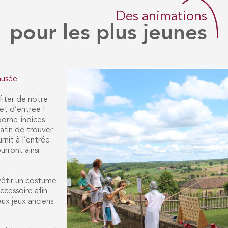
Des animations
pour les plus jeunes
musée
iter de notre
let d’entrée !
borne-indices
fin de trouver
rnit à l’entrée.
rront ainsi
êtir un costume
ccessoire afin
aux jeux anciens